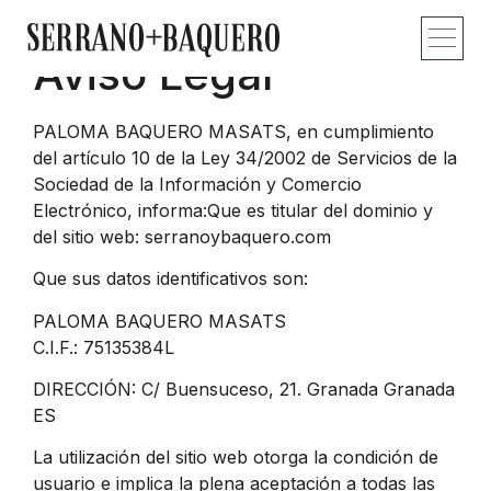
Aviso Legal
Proyectos y obras
Estudio – Profi
Recorridos – Vid
Publicaciones – 
Contacto – Co
PALOMA BAQUERO MASATS, en cumplimiento
del artículo 10 de la Ley 34/2002 de Servicios de la
Sociedad de la Información y Comercio
Electrónico, informa:Que es titular del dominio y
del sitio web: serranoybaquero.com
Que sus datos identificativos son:
PALOMA BAQUERO MASATS
C.I.F.: 75135384L
DIRECCIÓN: C/ Buensuceso, 21. Granada Granada
ES
La utilización del sitio web otorga la condición de
usuario e implica la plena aceptación a todas las