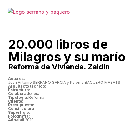
Proyectos y obras
Estudio – Profi
Recorridos – Vid
Publicaciones – 
Contacto – Co
20.000 libros de
Milagros y su marío
Reforma de Vivienda. Zaidín
Autores:
Juan Antonio SERRANO GARCÍA y Paloma BAQUERO MASATS
Arquitecto técnico:
Estructura:
Colaboradores:
Tipología:
Reforma
Cliente:
Presupuesto:
Constructora:
Superficie:
Fotografía:
Año
Abril 2019