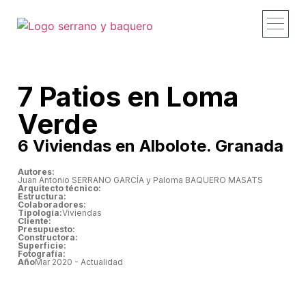
Proyectos y obras
Estudio – Profi
Recorridos – Vid
Publicaciones – 
Contacto – Co
7 Patios en Loma
Verde
6 Viviendas en Albolote. Granada
Autores:
Juan Antonio SERRANO GARCÍA y Paloma BAQUERO MASATS
Arquitecto técnico:
Estructura:
Colaboradores:
Tipología:
Viviendas
Cliente:
Presupuesto:
Constructora:
Superficie:
Fotografía:
Año
Mar 2020 - Actualidad