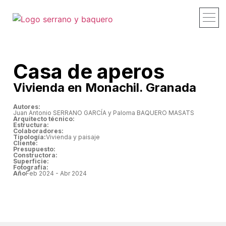
Proyectos y 
Estudio – P
Recorridos –
Publicacione
Contacto –
Casa de aperos
Vivienda en Monachil. Granada
Autores:
Juan Antonio SERRANO GARCÍA y Paloma BAQUERO MASATS
Arquitecto técnico:
Estructura:
Colaboradores:
Tipología:
Vivienda y paisaje
Cliente:
Presupuesto:
Constructora:
Superficie:
Fotografía:
Año
Feb 2024 - Abr 2024