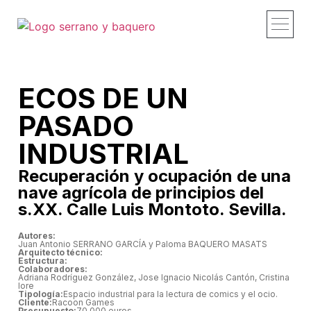
Proyectos y obras
Estudio – Profi
Recorridos – Vid
Publicaciones – 
Contacto – Co
ECOS DE UN
PASADO
INDUSTRIAL
Recuperación y ocupación de una
nave agrícola de principios del
s.XX. Calle Luis Montoto. Sevilla.
Autores:
Juan Antonio SERRANO GARCÍA y Paloma BAQUERO MASATS
Arquitecto técnico:
Estructura:
Colaboradores:
Adriana Rodríguez González, Jose Ignacio Nicolás Cantón, Cristina
Iore
Tipología:
Espacio industrial para la lectura de comics y el ocio.
Cliente:
Racoon Games
Presupuesto:
70.000 euros