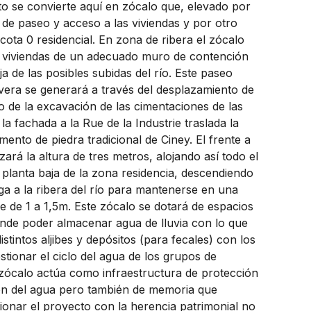
o se convierte aquí en zócalo que, elevado por
 de paseo y acceso a las viviendas y por otro
ota 0 residencial. En zona de ribera el zócalo
s viviendas de un adecuado muro de contención
ja de las posibles subidas del río. Este paseo
ivera se generará a través del desplazamiento de
do de la excavación de las cimentaciones de las
 la fachada a la Rue de la Industrie traslada la
mento de piedra tradicional de Ciney. El frente a
nzará la altura de tres metros, alojando así todo el
planta baja de la zona residencia, descendiendo
ga a la ribera del río para mantenerse en una
le de 1 a 1,5m. Este zócalo se dotará de espacios
nde poder almacenar agua de lluvia con lo que
stintos aljibes y depósitos (para fecales) con los
tionar el ciclo del agua de los grupos de
l zócalo actúa como infraestructura de protección
n del agua pero también de memoria que
ionar el proyecto con la herencia patrimonial no