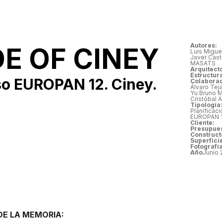
Autores:
E OF CINEY
Luis Miguel
Javer Cas
MASATS
Arquitect
Estructur
o EUROPAN 12. Ciney.
Colabora
Álvaro Tej
Yu Bruno M
Cristóbal A
Tipología
Planificac
EUROPAN 1
Cliente:
Presupues
Construct
Superfici
Fotografía
Año
Junio 
E LA MEMORIA: