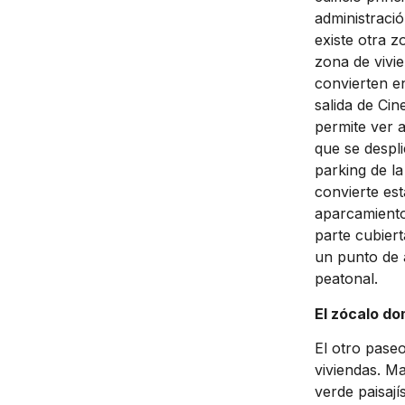
administració
existe otra z
zona de vivi
convierten en
salida de Cin
permite ver a
que se despli
parking de l
convierte est
aparcamiento
parte cubier
un punto de 
peatonal.
El zócalo d
El otro paseo
viviendas. M
verde paisají