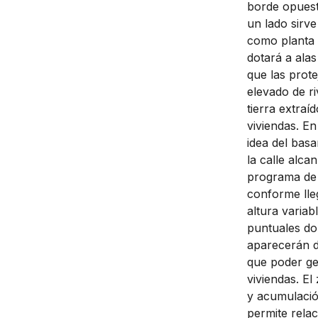
borde opuest
un lado sirve
como planta c
dotará a ala
que las prote
elevado de r
tierra extraí
viviendas. En
idea del basa
la calle alca
programa de 
conforme lle
altura variab
puntuales do
aparecerán di
que poder ges
viviendas. E
y acumulació
permite relac