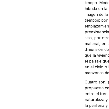
tiempo. Made 
hibrida en l
imagen de la 
tiempos: por 
emplazamient
preexistencia
sitio, por ot
material, en 
dimensión de 
que la vivien
el paisaje qu
en el cielo o
manzanas del 
Cuatro son, p
propuesta ca
entre el tren
naturaleza y 
la periferia 