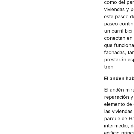
como del parq
viviendas y p
este paseo de
paseo contin
un carril bic
conectan en 
que funciona
fachadas, tan
prestarán es
tren.
El anden ha
El andén mir
reparación y
elemento de 
las viviendas
parque de Ha
intermedio, de
edificio prin