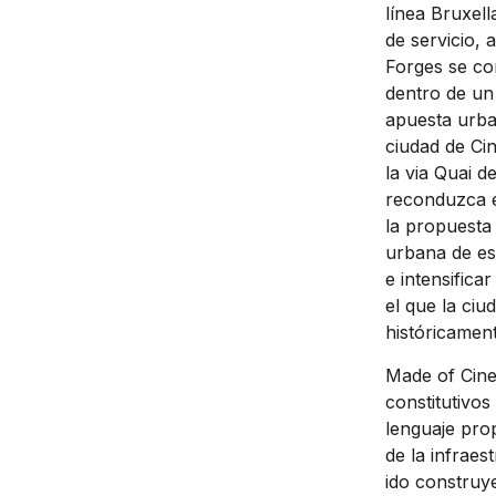
línea Bruxel
de servicio, 
Forges se co
dentro de un
apuesta urba
ciudad de Cin
la via Quai d
reconduzca e
la propuesta 
urbana de est
e intensifica
el que la ciu
históricament
Made of Ciney
constitutivos
lenguaje prop
de la infraes
ido construye