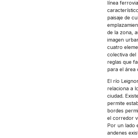
línea ferrovi
característico
paisaje de cu
emplazamient
de la zona, a
imagen urban
cuatro eleme
colectiva del
reglas que fa
para el área 
El río Leign
relaciona a l
ciudad. Exist
permite esta
bordes permi
el corredor v
Por un lado e
andenes exist