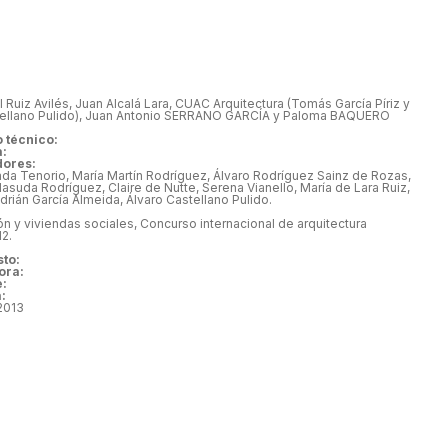
 Ruiz Avilés, Juan Alcalá Lara, CUAC Arquitectura (Tomás García Píriz y
tellano Pulido), Juan Antonio SERRANO GARCÍA y Paloma BAQUERO
o técnico:
a:
dores:
ada Tenorio, María Martín Rodríguez, Álvaro Rodríguez Sainz de Rozas,
asuda Rodríguez, Claire de Nutte, Serena Vianello, María de Lara Ruiz,
drián García Almeida, Álvaro Castellano Pulido.
:
ión y viviendas sociales, Concurso internacional de arquitectura
2.
to:
ora:
e:
:
2013