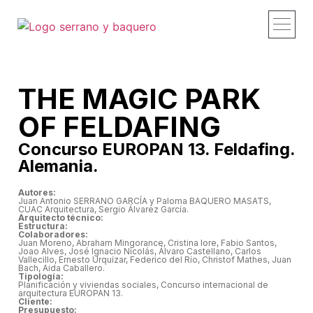
Proyectos y obras
Estudio – Profi
Recorridos – Vid
Publicaciones – 
Contacto – Co
THE MAGIC PARK
OF FELDAFING
Concurso EUROPAN 13. Feldafing.
Alemania.
Autores:
Juan Antonio SERRANO GARCÍA y Paloma BAQUERO MASATS,
CUAC Arquitectura, Sergio Álvarez García.
Arquitecto técnico:
Estructura:
Colaboradores:
Juan Moreno, Abraham Mingorance, Cristina Iore, Fabio Santos,
Joao Alves, José Ignacio Nicolás, Álvaro Castellano, Carlos
Vallecillo, Ernesto Urquízar, Federico del Río, Christof Mathes, Juan
Bach, Aida Caballero.
Tipología:
Planificación y viviendas sociales, Concurso internacional de
arquitectura EUROPAN 13.
Cliente:
Presupuesto: