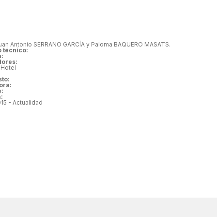
uan Antonio SERRANO GARCÍA y Paloma BAQUERO MASATS.
o técnico:
a:
dores:
:
Hotel
to:
ora:
e:
:
15 - Actualidad