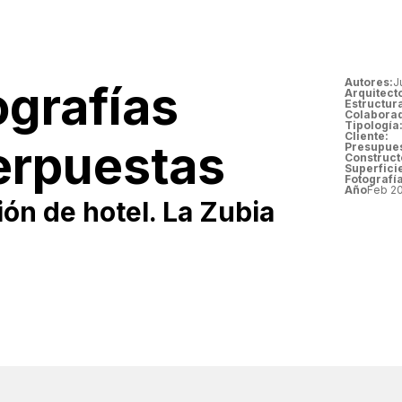
Autores:
J
grafías
Arquitect
Estructur
Colabora
Tipología
Cliente:
erpuestas
Presupues
Construct
Superfici
Fotografía
Año
Feb 20
ón de hotel. La Zubia