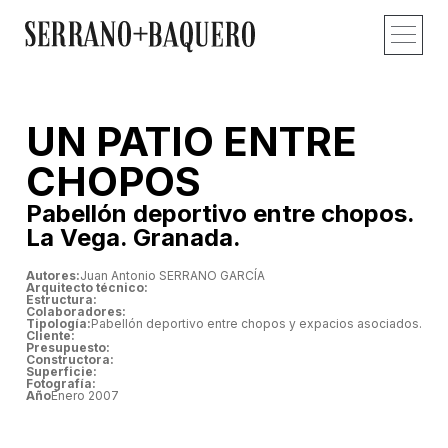
Proyectos y obras
Estudio – Profi
Recorridos – Vid
Publicaciones – 
Contacto – Co
UN PATIO ENTRE
CHOPOS
Pabellón deportivo entre chopos.
La Vega. Granada.
Autores:
Juan Antonio SERRANO GARCÍA
Arquitecto técnico:
Estructura:
Colaboradores:
Tipología:
Pabellón deportivo entre chopos y expacios asociados.
Cliente:
Presupuesto:
Constructora:
Superficie:
Fotografía:
Año
Enero 2007