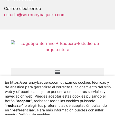
Correo electronico
estudio@serranoybaquero.com
En https://serranoybaquero.com utilizamos cookies técnicas y
de analítica para garantizar el correcto funcionamiento del sitio
web y ofrecerte la mejor experiencia en nuestros servicios y
navegación web. Puedes aceptar estas cookies pulsando el
Copyright © 2025 Serrano
botón "
aceptar
", rechazar todas las cookies pulsando
"
rechazar
" o elegir tus preferencias de aceptación pulsando
WitCreativo
en "
preferencias
". Para más información puedes consultar
Política de Privacidad
Aviso Legal
Accesibilidad
nuestra
Política de cookies
.