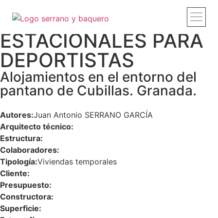
VIVIENDAS
ESTACIONALES PARA
Proyectos y obras
Estudio – Profi
Recorridos – Vid
Publicaciones – 
Contacto – Co
DEPORTISTAS
Alojamientos en el entorno del
pantano de Cubillas. Granada.
Autores:
Juan Antonio SERRANO GARCÍA
Arquitecto técnico:
Estructura:
Colaboradores:
Tipología:
Viviendas temporales
Cliente:
Presupuesto:
Constructora:
Superficie: