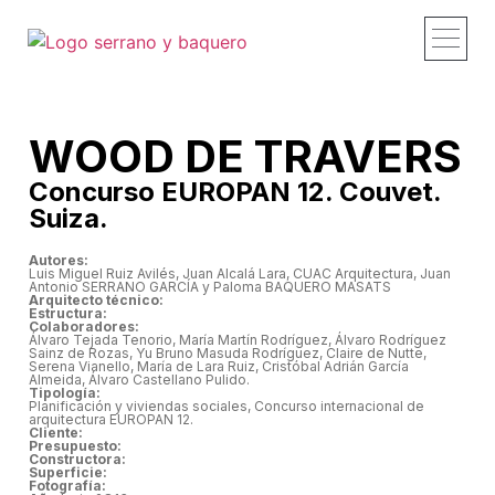
Proyectos y obras
Estudio – Profi
Recorridos – Vid
Publicaciones – 
Contacto – Co
WOOD DE TRAVERS
Concurso EUROPAN 12. Couvet.
Suiza.
Autores:
Luis Miguel Ruiz Avilés, Juan Alcalá Lara, CUAC Arquitectura, Juan
Antonio SERRANO GARCÍA y Paloma BAQUERO MASATS
Arquitecto técnico:
Estructura:
Colaboradores:
Álvaro Tejada Tenorio, María Martín Rodríguez, Álvaro Rodríguez
Sainz de Rozas, Yu Bruno Masuda Rodríguez, Claire de Nutte,
Serena Vianello, María de Lara Ruiz, Cristóbal Adrián García
Almeida, Álvaro Castellano Pulido.
Tipología:
Planificación y viviendas sociales, Concurso internacional de
arquitectura EUROPAN 12.
Cliente:
Presupuesto:
Constructora:
Superficie:
Fotografía: